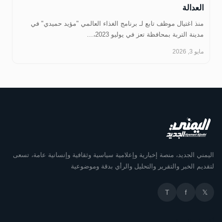
العدالة
منذ اغتيال موظف تابع لـ برنامج الغذاء العالمي "مؤيد حميدي" في
مدينة التربة بمحافظة تعز في يوليو 2023،…
مايو 3, 2026
اليمني الجديد، منصة إخبارية وإعلامية سياسية وثقافية وإنسانية عامة، تسعى
لتقديم الخبر والتقرير والتحليل والرأي بدقة وموضوعية
T
f
𝕏