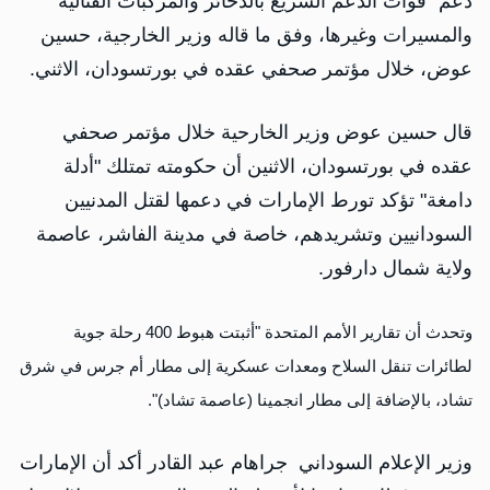
دعم" قوات الدعم السريع بالذخائر والمركبات القتالية
والمسيرات وغيرها، وفق ما قاله وزير الخارجية، حسين
عوض، خلال مؤتمر صحفي عقده في بورتسودان، الاثني.
قال حسين عوض وزير الخارحية خلال مؤتمر صحفي
عقده في بورتسودان، الاثنين أن حكومته تمتلك "أدلة
دامغة" تؤكد تورط الإمارات في دعمها لقتل المدنيين
السودانيين وتشريدهم، خاصة في مدينة الفاشر، عاصمة
ولاية شمال دارفور.
وتحدث أن تقارير الأمم المتحدة "أثبتت هبوط 400 رحلة جوية
لطائرات تنقل السلاح ومعدات عسكرية إلى مطار أم جرس في شرق
تشاد، بالإضافة إلى مطار انجمينا (عاصمة تشاد)".
وزير الإعلام السوداني جراهام عبد القادر أكد أن الإمارات