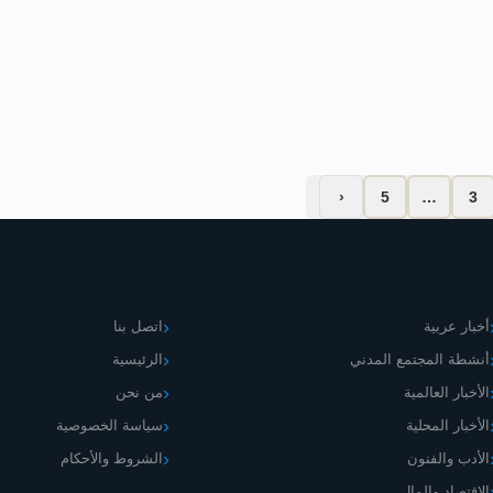
مت الحكومة: الموظفون في مواجهة أزمة معيشية خانقة
أبريل 12, 2026
لا تعلي
‹
5
…
3
قسام الموقع
اليمني الجديد
أخبار عربية
اتصل بنا
أنشطة المجتمع المدني
الرئيسية
الأخبار العالمية
من نحن
الأخبار المحلية
سياسة الخصوصية
الأدب والفنون
الشروط والأحكام
الاقتصاد والمال