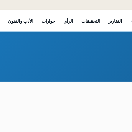
التقارير
التحقيقات
الرأي
حوارات
الأدب والفنون
امبل غنائي يهودي يدعم أصوات النساء اليمنيات