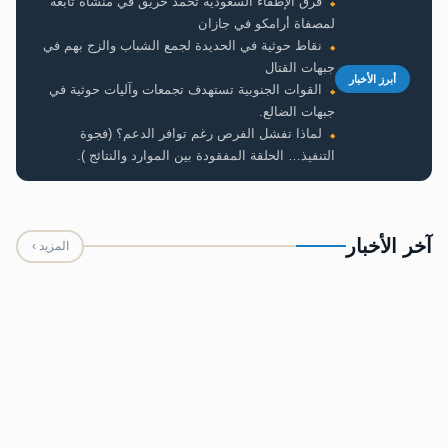
فرق الإطفاء السعودية تخمد حريق في منشأة تابعة
لمصفاة أرامكو في جازان
نقاط حوثية في الحديدة لجمع الشباب والزج بهم في
جبهات القتال
أبرز الأخبار
القوات الجنوبية تستهدف تجمعات وآليات حوثية في
جبهات الضالع.
لماذا تفشل الفرص رغم توافر الدعم؟ (فجوة
التنفيذ… الحلقة المفقودة بين الموارد والنتائج ).
آخر الأخبار
المزيد ›