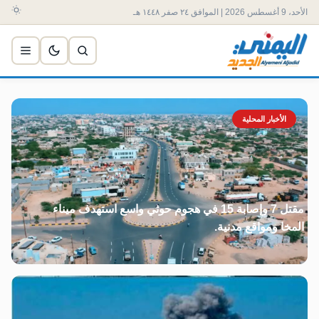
الأحد، 9 أغسطس 2026 | الموافق ٢٤ صفر ١٤٤٨ هـ
الأخبار المحلية
مقتل 7 وإصابة 15 في هجوم حوثي واسع استهدف ميناء
المخا ومواقع مدنية.