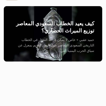
كيف يعيد الخطاب السعودي المعاصر
توزيع الميراث الحضاري؟
حميد عقبي + خاص لا يمكن قراءة التحوّل في الخطاب
التاريخي السعودي المعاصر حول اليمن القديم بمعزل عن
سياق الحرب اليمنية التي…
المجلس الرئاسي يدعم تمرد المؤسسات الايرادية ويترك
الحكومة وحيدة