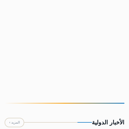
اتهامات للمجلس الرئاسي بعرقلة الإصلاحات الاقتصادية..
وخبراء يؤكدون الحكومة تُغطي على قوى الفساد
تعذيب تاجر العسل الرازحي في سجن الأمن السياسي
بمأرب وتهديده بسجن زوجته وتورط قيادات في الداخلية
والامن
الأخبار الدولية
المزيد ›