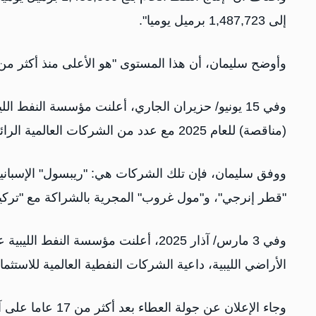
إلى 1,487,723 برميل يوميا".
وأوضح سليمان، أن هذا المستوى "هو الأعلى منذ أكثر من عقد، مع اقتراب
وفي 15 يونيو/ حزيران الجاري، أعلنت مؤسسة النفط ال
(مناقصة) للعام 2025 مع عدد من الشركات العالمية الرائدة.
ووفق سليمان، فإن تلك الشركات هي: "ريبسول" الإسبانية ب
"قطر إنرجي"، و"مول غروب" المجرية بالشراكة مع "تركيا
وفي 3 مارس/ آذار 2025، أعلنت مؤسسة ا
الأراضي الليبية، داعية الشركات النفطية العالمية للاستثمار
وجاء الإعلان عن جولة العطاء بعد أكثر من 17 عاما على آخر جولة نظمتها ليبيا في عام 2007، وفق رئيس مؤسسة النفط.