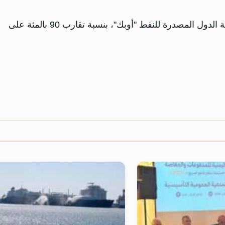
وتعتمد ليبيا، المعفاة من حصص خفض الإنتاج ضمن منظمة الدول المصدرة للنفط "أوبك"، بنسبة تقارب 90 بالمئة على