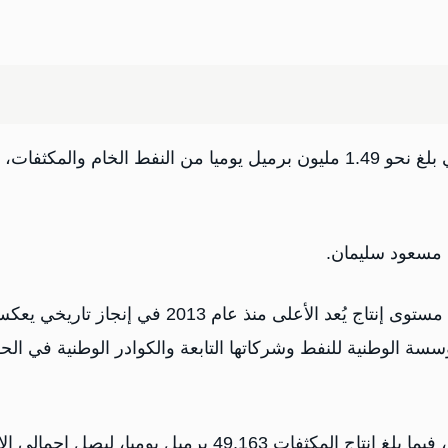
أعلنت ليبيا، الأحد، تحقيق إنتاج قياسي في القطاع النفطي بلغ نحو 1.49 مليون برميل يوميا من النفط الخام والمكث
ط مسعود سليمان.
وقال سليمان: "يسرّني أن أعلن بكل فخر واعتزاز تحقيق مستوى إنتاج يُعد الأعلى منذ عام 2013 في إنجاز تاري
لمؤسسة الوطنية للنفط وشركاتها التابعة والكوادر الوطنية في ال
وأضاف أن "إنتاج النفط الخام بلغ 1,438,560 برميل يوميا، فيما بلغ إنتاج المكثفات 49,163 برميل يوميا، ليصل 