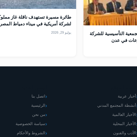
طائرة مسيرة تستهدف ​ناقلة غاز مملوك
لشركة أمريكية في ميناء دمياط المصر
يوليو 29, 2026
لجمعية التأسيسية للشركة
وعات في عدن
قسام الموقع
اليمني الجديد
أخبار عربية
اتصل بنا
أنشطة المجتمع المدني
الرئيسية
الأخبار العالمية
من نحن
الأخبار المحلية
سياسة الخصوصية
الأدب والفنون
الشروط والأحكام