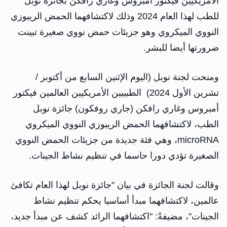
الأمريكيين فيكتور أمبروس وغاري رافكن بجائزة نوبل
للطب لهذا العام 2024 وذلك لاكتشافهما الحمض الريبوزي
النووي الميكروي وهو جزيئات حمض نووي صغيرة تبينت
ضرورتها أيضا للبشر.
ومنحت لجنة نوبل (اليوم الإثنين السابع من أكتوبر /
تشرين الأول 2024) الطبيبين الأمريكيين العالمين فيكتور
أمبروس وغاري رافكن (جاري روفكون) جائزة نوبل
الطب، لاكتشافهما الحمض الريبوزي النووي الميكروي
microRNA، وهي فئة جديدة من جزيئات الحمض النووي
الصغيرة تؤدي دورا حاسما في تنظيم نشاط الجينات.
وقالت لجنة الجائزة في بيان "جائزة نوبل لهذا العام تكافئ
عالمين، لاكتشافهما مبدأ أساسيا يحكم تنظيم نشاط
الجينات"، مضيفةً: "اكتشافهما الرائد كشف عن مبدأ جديد،