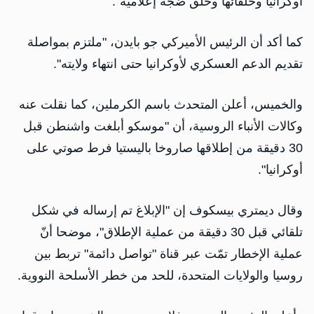
أوكرانيا وحلفائها وخلق ضجة إعلامية".
كما أكد أن الرئيس الأميركي جو بايدن، "ملتزم بمواصلة
تقديم الدعم العسكري لأوكرانيا حتى انتهاء ولايته".
والخميس، أعلن المتحدث باسم الكرملين، كما نقلت عنه
وكالات الأنباء الروسية، أن "موسكو أبلغت واشنطن قبل
30 دقيقة من إطلاقها صاروخا باليستيا فرط صوتي على
أوكرانيا".
وقال ديمتري بيسكوف إن "الإبلاغ تم إرساله في شكل
تلقائي قبل 30 دقيقة من عملية الإطلاق"، موضحا أنّ
عملية الإخطار تمّت عبر قناة "تواصل دائمة" تربط بين
روسيا والولايات المتحدة، للحد من خطر الأسلحة النووية.