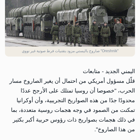
"Oreshnik" صاروخ باليستي مزود بتقنيات فرط صوتية غير نووي
اليمني الجديد - متابعات
قلّل مسؤول أمريكي من احتمال أن يغير الصاروخ مسار
الحرب، "خصوصا أن روسيا تمتلك على الأرجح عددًا
محدودًا جدًا من هذه الصواريخ التجريبية، وأن أوكرانيا
تمكنت من الصمود في وجه هجمات روسية متعددة، بما
في ذلك هجمات بصواريخ ذات رؤوس حربية أكبر بكثير
من هذا الصاروخ".