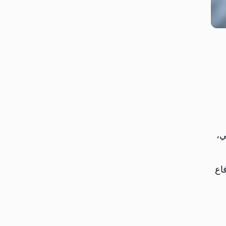
لشعبي،
اع