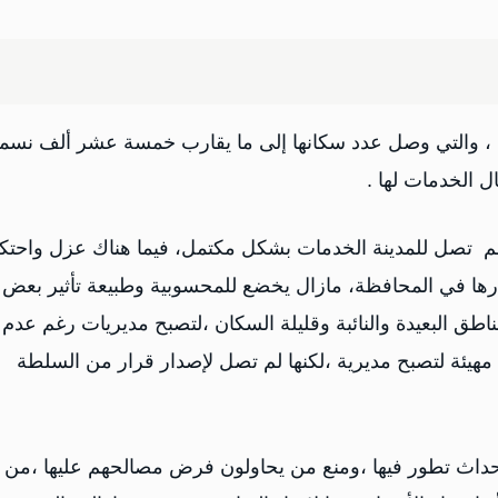
لحج ، والتي وصل عدد سكانها إلى ما يقارب خمسة عشر ألف نسم
ل الخدمات لها .
م تصل للمدينة الخدمات بشكل مكتمل، فيما هناك عزل واحتكا
تيارها في المحافظة، مازال يخضع للمحسوبية وطبيعة تأثير بعض
طق البعيدة والنائبة وقليلة السكان ،لتصبح مديريات رغم عدم
ي مهيئة لتصبح مديرية ،لكنها لم تصل لإصدار قرار من السلطة
إحداث تطور فيها ،ومنع من يحاولون فرض مصالحهم عليها ،من