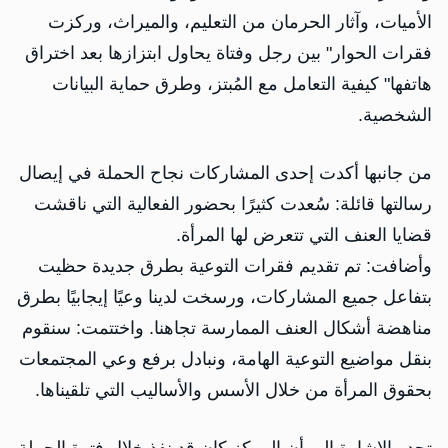
الأميات، وآثار الحرمان من التعليم، والميراث، وركزت
فقرات الحوار" بين رجل وفتاة يحاول ابتزازها بعد اختراق
هاتفها" كيفية التعامل مع المُبتز، وطرق حماية البيانات
الشخصية.
من جانبها أكدت إحدى المشاركات نجاح الحملة في إيصال
رسالتها قائلة: سُعدت كثيرًا بحضور الفعالية التي ناقشت
قضايا العنف التي تتعرض لها المرأة.
وأضافت: تم تقديم فقرات التوعية بطرق جديدة حظيت
بتفاعل جميع المشاركات، ورسخت لدينا وعيًا إيجابيًا بطرق
مناهضة أشكال العنف الممارسة تجاهنا. واختتمت: سنقوم
بنقل مواضيع التوعية الهامة، ونبادل برفع وعي المجتمعات
بحقوق المرأة من خلال الأسس والأساليب التي تلقيناها.
تجدر الإشارة إلى أن المركز كان قد نفذ خلال فترة الحملة