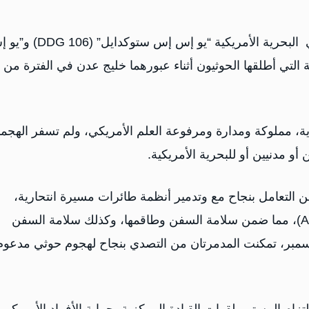
‏بيان القيادة المركزية الأمريكية أعلن عن نجاح مدمرتا في البحرية الأمريكية “يو إس إس 
ية، مملوكة ومدارة ومرفوعة العلم الأمريكي، ولم تسفر الهجم
و مدنيين أو للبحرية الأمريكية.
من التعامل بنجاح مع وتدمير أنظمة طائرات مسيرة انتحارية،
متعددة (OWA UAS) وصاروخ كروز مضاد للسفن (ASCM)، مما ضمن سلامة السفن وطاقمها، وكذلك سلامة السفن
ة وطاقمها. وخلال عبور سابق بين 30 نوفمبر و1 ديسمبر، تمكنت المدمرتان من التصدي بنجاح لهجوم حوثي مدعو