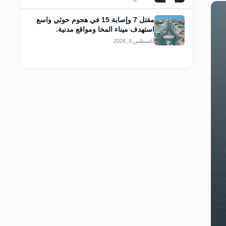
مقتل 7 وإصابة 15 في هجوم حوثي واسع
استهدف ميناء المخا ومواقع مدنية.
أغسطس 9, 2026