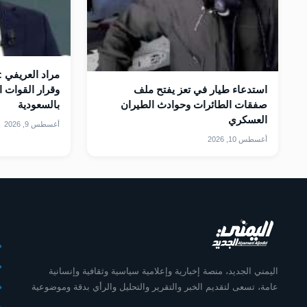
مراد العريفي 
استدعاء طيار في تعز يفتح ملف
وقرار القوات 
صفقات الطائرات وحوادث الطيران
بالسعودية
العسكري
أغسطس 9, 2026
أغسطس 10, 2026
أ
اليمني الجديد، منصة إخبارية وإعلامية سياسية وثقافية وإنسانية
عامة، تسعى لتقديم الخبر والتقرير والتحليل والرأي بدقة وموضوعية