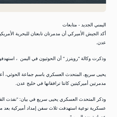
اليمني الجديد - متابعات
‏أكد الجيش الأميركي أن مدمرتان تابعتان للبحرية الأمر
عدن.
وذكرت وكالة "رويترز " أن ‏الحوثيون في اليمن ، استهدفوا 3 سفن إمداد، ومدمرتين أمريكيتين في خليج ع
يحيى سريع، المتحدث العسكري باسم جماعة الحوثي، أعلن
مدمرتين أميركيتين كانتا ترافقانها في خليج عدن.
وذكر المتحدث العسكري يحيى سريع في بيان: "نفذت القوا
عسكرية نوعية استهدفت ثلاث سفن إمداد أميركية بعد مغا