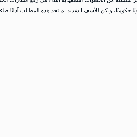
 سلسلة من الخطوات التصعيدية ابتداءً من رفع الشارات الحم
اوبًا حكوميًا، ولكن للأسف الشديد لم تجد هذه المطالب آذانًا صاغ