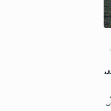
لبة
ات