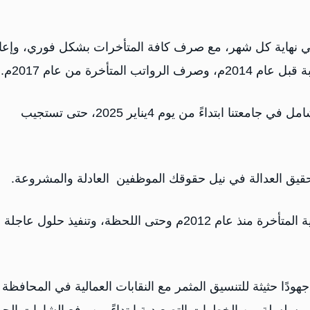
 في نهاية كل شهر، مع صرف كافة المتأخرات بشكل فوري، وإعا
أخرة من عام 2017م.
وتضمن البيان "فإننا نعلن لكم رسميًا عن بدء الإضراب الشامل في جامعتنا ابتداءً من يوم 4يناير 2025، حتى تستجيب
حقيق العدالة في نيل حقوقك الموظفين العادلة والمشروعة.
وشددت النقابة على ضرورة صرف فارق العلاوات السنوية المتأخرة منذ عام 2012م وحتى اللحظة، وتنفيذ حلول عاجلة
ودًا حثيثة للتنسيق المثمر مع النقابات العمالية في المحافظة