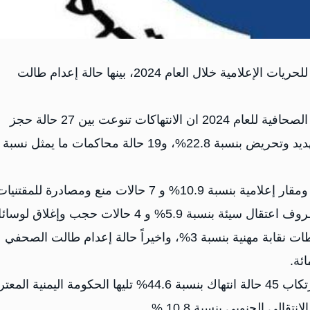
أكدت نقابة الصحفيين اليمنيين الاثنين، رصدها 101 انتهاكا للحريات الإعلامية خلال العام 2024، بينها حالة إعدام طالت
وأفادا النقابة في تقريرها السنوي الخاص بوضع الحريات الصحافية للعام 2024 ان الانتهاكات تنوعت بين 27 حالة حجز
للحرية بنسبة 26.7% من اجمالي الانتهاكات، و 23 حالة تهديد وتحريض بنسبة 22.8%، و19 حالة محاكمات ما يمثل نسبة
ورصدت النقابة 11 حالة اعتداء على صحفيين وممتلكاتهم ومقار إعلامية بنسبة 10.9% و 7 حالات منع ومصادرة للمقتني
الخاصة بالمصورين والصحفيين بنسبة 6.9% و 6 حالات ظروف اعتقال سيئة بنسبة 5.9% و 4 حالات حجب وإغلاق ل
إعلام إلكترونية بنسبة 4% و 3 حالات إيقاف رواتب ونشاطات نقابة مهنية بنسبة 3%، واخيراً حالة إعدام طالت الصحفي
وحددت النقابة تصدر جماعة الحوثيين قائمة المنتهكين بارتكاب 45 حالة انتهاك بنسبة 44.6% تليها الحكومة اليمن