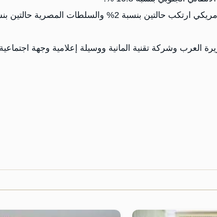
بينما ارتكب مجهولون 6 حالات بنسبة 5.9% و الطيران الأمريكي ارتكب حالتين بنسبة 2% والسلطات المصرية حا
رة العرب وشركة تقنية المانية ووسيلة إعلامية وجهة اجتماعية