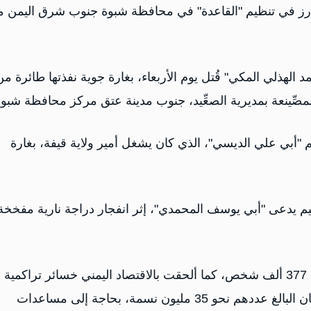
رز في تنظيم "القاعدة" في محافظة شبوة جنوب شرق اليمن م
د الهذلي المكي" قُتل يوم الأربعاء، بغارة جوية نفذتها طائرة من
صِّينعة بمديرية الصعِّيد، جنوب مدينة عتق مركز محافظة شبوة
"أبي علي الديسي"، الذي كان يشغل أمير ولاية قيفة، بغارة
يم يدعى "أبي يوسف المحمدي"، إثر انفجار دراجة نارية مفخخة
وأودت الحرب الدائرة في اليمن، حتى أواخر 2021، بحياة 377 ألف شخص، كما ألحقت بالاقتصاد اليمني خسائر تراكمية
تقدر بـ 126 مليار دولار، في حين بات 80 بالمئة من السكان البالغ عددهم نحو 35 مليون نسمة، بحاجة إلى مساعدات