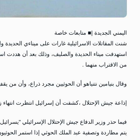
اليمني الجديدة |■ متابعات خاصة
استهدفت ميناء الحديدة والصليف، وذلك بعد أن هددت اسرا
من الاقتراب منهما .
وقال بنيامين نتنياهو أن الحوثيين مجرد ذراع، وأن من يقف ور
إذاعة جيش الإحتلال ،كشفت أن إسرائيل انتظرت انتهاء زيارة ‎ترمب للشرق الأوسط ،لشن الهجوم في
‏فيما حذر وزير الدفاع جيش الإحتلال الإسرائيلي "يسرا
يتم مطاردة وتصفية عبد الملك الحوثي إذا استمر الحوثيو