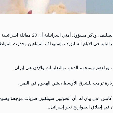
شنت المقاتلات الاسرائيلية غارات على ميناءي الحديدة والصليف، وذكر مسؤول أمني اسرائيلية أن 20 مقاتلة اسرائيلية
ئيلية في الايام السابق؟ة بإستهداف الميناءين وحذرت المواط
اءهم ويمنحهم الدعم ،والتعليمات والإذن هي ‎إيران.
 ‎اليمن.
ئيل كاتس" في بيان له أن الحوثيين سيتلقون ضربات موجعة وسو
ن في إطلاق الصواريخ نحو إسرائيل.