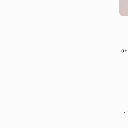
نين
ف