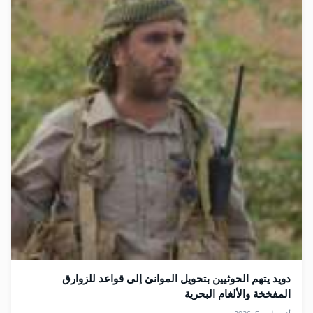
دويد يتهم الحوثيين بتحويل الموانئ إلى قواعد للزوارق
المفخخة والألغام البحرية