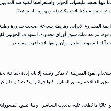
، بما فيها تصعيد مليشيات الحوثي واستعراضها للقوة ضد المدنيي
يائسة من مليشيا باتت مكشوفة ومهزومة استراتيجيًا.
اجهة المشروع الإيراني وهزيمته بسرعة أصبحت ضرورة وطنية
قوة، لم تعد تملك سوى أوراق محدودة. استهداف الحوثيين لقي
تت آيلة للسقوط العاجل، وأن نهايتها باتت أقرب مما تظن.
خدام القوة المفرطة، لا يمكن وصفه إلا بأنه إبادة جماعية بح
هجير العائلات، وتدمير المنازل، كلها جرائم ارتكبت في ظل غي
ذي غالبًا ما يُطغى عليه الحديث السياسي. وهنا، تصبح المسؤولية