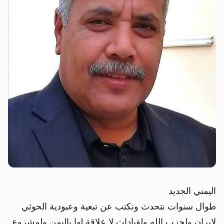
اليمني الجديد
‏طوال سنوات نتحدث ونكتب عن تبعية وعبودية الحوثي
لإيران ولحزب الله ولقيادات لا علاقة لها باليمن ولمشروع