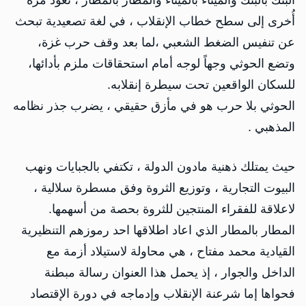
‏البنك بالبنك والميناء بالميناء والمطار بالمطار ، تعود مرة
أُخرى إلى سطح خطاب الإنقلاب ، في لغة تصعيدية تبحث
عن تنفيس الضغط الشعبي ،لما بعد وقف حرب غزة،
وتضع الحوثي وجهاً لوجه أمام استحقاقات ملزم بأدائها،
للسكان الواقعين تحت سيطرة إنقلابه.
الحوثي بلا حرب هو في مأزق حقيقي ، يضرب جذر نظامه
المذهبي .
حيث يمتلك ذهنية مادون الدولة ، تكتفي بالجبايات ونهب
البيوت التجارية ، وتوزيع الثروة وفق مسطرة سلالية ،
لاعلاقة للفقراء المنتجين للثروة بحصة من أسهمها.
المطار بالمطار الذي اعاد اطلاقها احد رموزهم التنظيرية
القيادية محمد مفتاح ، هي محاولة لاستيلاد أزمة مع
الداخل والجوار ، إذ يحمل هذا العنوان رسالة مبطنة
فحواها إما شرعنة الإنقلاب وإدماجه في دورة الإقتصاد