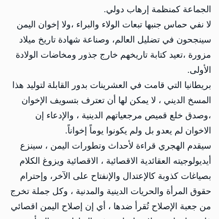
الجماعة كمنظمة إرهاب دولي.
لا نفي حماس جنبها تبعات الولاء والبراء ،ولا إخوان اليمن
سينجحون في تضليل العالم، وصناعة شهادة تاريخ ميلاد
مزورة ،تعيد كتابة تاريخهم خارج جذور ومخاضات الولادة
الأولى.
بريطانيا التي قامت في العشرينات بدور القابلة لتوليد هذا
المسخ الديني ، لا يمكن لها أن تعترف بتسويف الإخوان
،وصدق خلع قميص مرجعياتهم الدينية ، والإدعاء إن
الاخوان لم يعدو بل ولم يكونوا يوماً إخواناً.
سيقدم الهجري قراءة لأحداث وتطورات اليمن ، سينزع
أيديولوجيته العقائدية الاقصائية ، الاقصائية ويزوغ الكلام
بصياغات كذوبة كالإعتدال والإنفتاح على الآخر، وإحترام
حقوق المرأة والحريات الدينية والمدنية ، وكل جملة تخرج
من جعبة الإصلاح تُقرأ ضدها ، أي إن إصلاح اليمن اقصائي