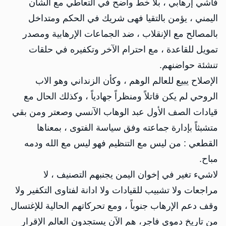
فاشي إرهابي ، بلا خط واضح في التعاطي مع الشأن
اليمني ، يؤمن بالتقيا فهى شريك في الحكم ومتداخل
بالمصالح مع الإنقلاب ، ضد الجماعات الإرهابية ومصدر
تمويل للقاعدة ، مع احترام الآخر وتكفيره في حلقات
تنشئة حواضنهم.
الإصلاح يبيع للعالم الوهم ، وكأن الزنداني وهو الاب
الروحي لم يكن قاتلاً ومنظراً جهادياً ، وكذلك الحال مع
قيادات الصف الأول عبد الوهاب الآنسي وصعتر ومن بقي
متشبثاً بإدارة جماعته وفق سياسة الفتوى ، بمعناها
القطعي : من ليس مع التنظيم فهو ليس مع الله ودمه
مباح.
لاشيء تغير في إخوان اليمن يجنبهم التصنيف ، لا
مراجعات ولا تشبيب للقيادات ولا ادانة لفتاوى التكفير ولا
وقف دعم الإرهاب جنوباً ، ومع تحركاتهم الحالية للإغتسال
من تاريخ دموي فاجر، هم الآن يستجدون العالم الإقرار