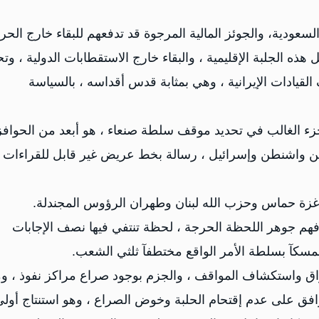
السعودية، والجوئز المالية المرجوة قد تدفعهم للبقاء خارج الحر
الجلبة الإقليمية ، والبقاء خارج الاستقطابات الدولية ، وت
قيادات الإيرانية ، وهي بمثابة قدس أقداسه ، بالسياسة
جزء الغالب في تحديد موقف سلطة صنعاء ، هو أبعد من الحوافز
ه من واشنطن وإسرائيل ، رسالة بخط عريض غير قابل للقراءات
من غزة حماس وحزب الله لبنان وطهران الرؤوس المجندلة.
 فهم جوهر اللحظة الحرجة ، لحظة تنتفي فيها نصف الإجابات
ء ممسكآ بسلطة الأمر الواقع مختطفآ ثلثي الشعب.
راق واستكشاف المواقف ، والجزم بوجود صراع مراكز نفوذ ، و
فق على عدم إقتحام الحلبة وخوض الصراع ، وهو استنتاج أولي