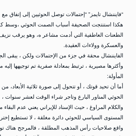
‏“فايننشال تايمز” “إحتمالات توصل الحوثيين إلى إتفاق مع 
هكذا استنتجت الصحيفة أسباب الصمت الحوثي ،وسط كل هذه 
الطعنات العاطفية التي أدمت مشاعر ه، وهو يرقب نزيف ال
والعسكرة وولاءات العقيدة.
الفايننشال محقة في جزء من الإحتمالات ولكن ، يبقى ال
وأكثرها مصيرية ، ترتبط بمعادلة صفرية تم توجيهها إلي
المأولة:
أما أن تحيد قوتك ، أو تتحول إلى صورة ثلاثية الأبعاد، 
الحوثي المناور البارع وتاجر شراء الوقت لعشر سنوات ،
والكلام المراوغ ، حيث الإسناد للإيراني يعني عدم البقا
المستوى السياسي للحوثي دائرة مغلقة ، لا تستطيع إخت
واقع صلاحيات رأس المذهب المطلقة ، فالمرجح هناك توا