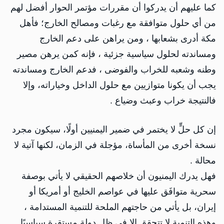
كما عليهم أن يدركوا أن مقررات مؤتمر الحوار أفضل لهم
من أي حلول متوافقة مع رغبات ومصالح الخارج؛ فأهل
مكة أدرى بشعابها ، ومن يراهن على دعم الخارج
ومساندته لحلول سياسية جزئية ، فإنه كمن يرهن مصير
وطنه وشعبه للخراب والفوضى ، فدعم الخارج ومساندته
يجب أن يكونا متوازيين مع حلول الداخل وخياراته، وإلا
فالنتيجة خراب وعبث وضياع .
إن كل حلٍّ لا يختمر في ضمير اليمنيين أولًا، سيكون مجرد
نسخة أخرى من المأساة، مؤجلة في الزمان، لكنها آتية لا
محالة .
فهل يدرك اليمنيون أن خلاصهم الحقيقي لا يأتي بوصفة
سحرية متوافَق عليها في عواصم الخليج أو أمريكا أو
إيران، بل يأتي من حاجتهم الملحة للتنمية المستدامة ،
وهذه التنمية لا تتحقق إلا في ظل دولة مستقرة سياسيًا