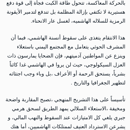
بالحركة المعاكسة، تتحول طاقة الكبت فجأة إلى قوة دفع
هستيرية لا تكتفي بإزالة المظلمة بل تندفع لتدمير الأيقونة
الرمزية للسلاله الهاشميه، لغسل عار الانحناء.
هذا الانتقام يتغذى على سقوط أنسنة الهاشمي، فبما أن
المشرف الحوثي يتعامل مع المجتمع اليمني باستعلاء
وينزع عن المواطنين آدميتهم، فإن الضحايا يمارسون ذات
العزل السيكولوجي، حيث لن يروا في الهاشمي غدا كائناً
بشرياً، يستحق الرحمة أو الأعراف ،بل وباء وجب اجتثاثه
لتطهير الجغرافيا والتاريخ .
تأسيساً على هذا التشريح المنهجي ،تصبح المقاربة واضحة
ومخيفة ،الاستعلاء السلالي يمهد الطريق لسحق هرمي
جبري يلغي كل الامتيازات عند السقوط والنهب المالي، و
يشرعن الاسترداد العنيف لممتلكات الهاشميين، أما هتك