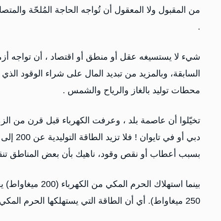
من المقبول ولا المعقول أن تُواجه الحاجة المُلحّة والمت
.
شيء لا يستسيغه عقل أو منطق أو اقتصاد ، أن تواجه أزم
السابقة، وبالمزيد من تبديد المال على شراء الوقود الذي أ
محطات توليد بالغاز والرياح والشمس .
تخيّلوا أن عاصمة بلد ، وعرفت الكهرباء قبل قرن من الز
بسبب أعطاب أو نقص وقود، ناهيك بأن بعض المناطق تنقطع 
250 ميغاواط). أي أن الطاقة التي يستهلكها الحرم المكي بمرافقه، تكفي لتغطية مدينة عدن بأكملها لو أُديرت بشكل سليم !