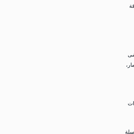
ة
ضى
ار،
ات
سلة