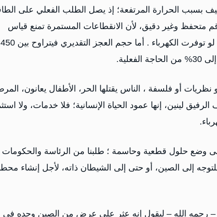
صيف بسبب الحرارة المرتفعة؛ إذ يصل الطلب الفعلي على الطاق
7 إلى 750 ميغاواط، وهو رقم متحفظ وغير دقيق، لأن الانقطاعات المستمرة تمنع قياس
الطلب الحقيقي المكبوت، والذي قد يتجاوز 900 ميغاواط لو توفرت الكهرباء . أما حجم العجز التقديري فيتراوح بين 450
و نظريات أو فلسفة ، الناس يقتلها الحر، الأطفال يعانون، المر
لرفيق لينين، إنها عمود الحياة الإنسانية؛ فلا خدمات، ولا استثم
باء.
لى وضع حلول قطعية وحاسمة ؛ طلبنا من الرئاسة والحكومات
للتوجه إلى الصين، أو حتى إلى الشيطان ذاته، لأجل إنشاء محط
لي – رحمه الله – ليقول إنه عثر على عرض من الصين وجده في 