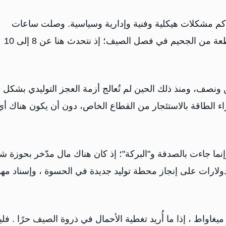
راكم مشكلات هيكلية وفنية وإدارية وسياسية. وصلت ساعات
انقطاع التيار الكهربائي إلى حدٍّ لا يُطاق، في مدينة تُعدّ قطعة من الجحيم في فصل الصيف؛ إذ نتحدث هنا عن 8 إلى 10
ن ونصف، ومنذ ذلك الحين لم تُعالج أزمة العجز التوليدي بشكل
الطاقة بالاستئجار من القطاع الخاص، دون أن يكون هناك أي
ا جاءت بالصدفة و"البركة"؛ إذ كان هناك مال مدّخر بحوزة ش
دولارات على إنجاز محطة توليد جديدة في الحسوة ، وإسناد مه
دينة عدن وحدها تحتاج إلى طاقة أولية لا تقل عن 1000 ميغاواط ، إذا ما أُريد تغطية الأحمال في ذروة الصيف حرًا .