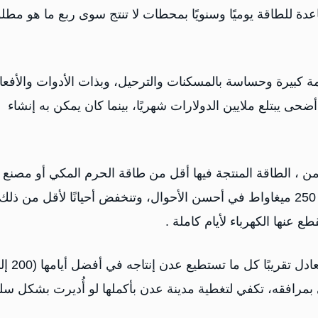
صاعدة للطاقة يوميًا وسنويًا بمحطات لا تنتج سوى ربع ما هو مط
ة كبيرة وحساسة بالمسكنات والترحيل، وبذات الأدوات والأفعا
ضحى يبتلع ملايين الدولارات شهريًا، بينما كان يمكن به إنشاء
من ، الطاقة المنتجة فيها أقل من طاقة الحرم المكي أو مصنع
دبي أو في تايوان ! فلا تزيد الطاقة التوليدية عن 200 إلى 250 ميغاواط في أحسن الأحوال، وتنخفض أحيانًا لأقل من ذلك
عنها الكهرباء لأيام كاملة .
بينما استهلاك الحرم المكي من الكهرباء (200 ميغاواط) يعادل تقر