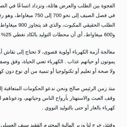
الفجوة بين الطلب والعرض هائلة، وتزداد اتساعًا في ال
في فصل الصيف إلى نحو 00
و600 ميغاواط، أي أن محطات التوليد بالكاد تغطي 25% إلى 30% من الحاجة الفعلية.
معالجة أزمة الكهرباء أولوية قصوى، لا تحتاج إلى نقاش أ
يموتون أو حياتهم عذاب . الكهرباء تعني الحياة، وفق وصف ا
ولا صحة أو تعليم أو تكنولوجيا أو تنمية من أي نوع دون كهر
منذ زمن الرئيس صالح ونحن ندعو الحكومات المتعاقبة إ
وقف العبث والاستهتار بأرواح الناس وحياتهم، ودعوناهم 
كهرباء بالغاز أو حتى بالتوليد النووي .
وقتئذ، خرج لنا وزير المالية المحترم الفقيد سيف العس