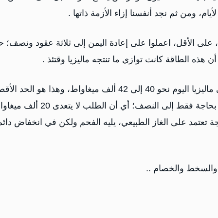
، ومن ثم نجد أنفسنا إزاء الأزمة ذاتها .
 على الأقل، اعملوا على إعادة اليمن إلى ثلاثة عقود ونصف؛ حي
أما الآن، أين نحن وأين ماليزيا؟! فإجمالي قدرة التوليد في ماليزيا اليوم نحو 40 إلى 42 ألف ميغاواط، وهذا هو الح
الذي يمكن للمحطات إنتاجه في حال شُغّلت جميعًا، وهي بحاجة فقط إلى النصف؛ أي أن الطلب لا
ياطي. 40% من الطاقة المنتجة تعتمد على الغاز الطبيعي، يليه الفحم ولكن في انخفاض دائ
ل والسخط والخصام ..