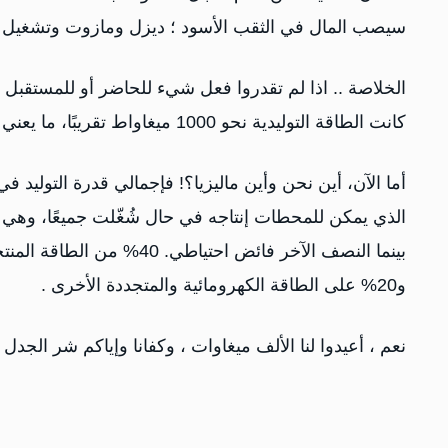
سيصب المال في الثقب الأسود ؛ ديزل ومازوت وتشغيل لأيام
الخلاصة .. اذا لم تقدروا فعل شيء للحاضر أو للمستقبل ،
كانت الطاقة التوليدية نحو 1000 ميغاواط تقريبًا، ما يعني أن هذه الطاقة كانت توازي ما تنتجه ماليزيا وقتئذ .
بينما النصف الآخر فائض احت
و20% على الطاقة الكهرومائية والمتجددة الأخرى .
نعم ، أعيدوا لنا الألف ميغاوات ، وكفانا وإياكم شر الجد