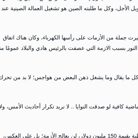
الأجل، وكل ما طلبته الصين هو تشغيل العمالة الصينية عند
ثيرت جملة من الأزمات على رأسها الكهرباء، وكان هناك اتفاق
َ النور بسبب الازمة التي عصفت بالرئيس هادي والبلاد عمومًا من
 كل ما يقال وما يشغل ذهن البعض من هواجس؛ لا بد من تحرك
ماضية كافية لو صدقت النوايا .. لا نريد تكرار أحاديث الأمس، ولا
كما أن الحديث عن دعم عاجل للحكومة بالمشتقات النفطية بقيمة 150 مليون دولار، لن يعالج الأزمة؛ بل على العكس،