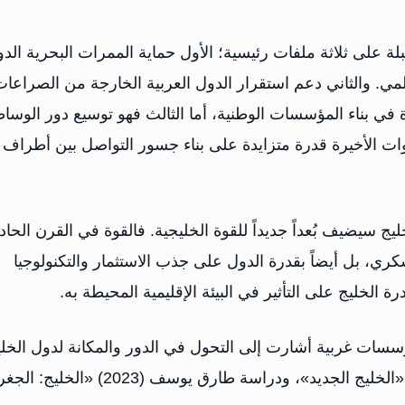
ة على ثلاثة ملفات رئيسية؛ الأول حماية الممرات البحرية الدو
لمي. والثاني دعم استقرار الدول العربية الخارجة من الصراعات
 في بناء المؤسسات الوطنية، أما الثالث فهو توسيع دور الوسا
ات الأخيرة قدرة متزايدة على بناء جسور التواصل بين أطراف
 سيضيف بُعداً جديداً للقوة الخليجية. فالقوة في القرن الحاد
ري، بل أيضاً بقدرة الدول على جذب الاستثمار والتكنولوجيا
 الخليج على التأثير في البيئة الإقليمية المحيطة به.
سسات غربية أشارت إلى التحول في الدور والمكانة لدول الخلي
منها على سبيل المثال كتاب ديفيد روبرت (2024) بعنوان «الخليج الجديد»، ودراسة طارق يوسف (023