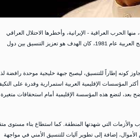
نها الحرب العراقية - الإيرانية، وأخطرها الاحتلال العراقي
للكويت، على أثر الأول تأسس مجلس التعاون لدول الخليج العربية عام 1981، كان الهدف هو تعزيز التنسيق بين دول
اوز كونه إطاراً للتنسيق، ليصبح جبهة خليجية موحدة رافضة لذ
ر المؤسسات الإقليمية العربية استمرارية وقدرة على التكي
تضح بعد، لتضع هذه المؤسسة الإقليمية أمام استحقاقات متغيرة،
الأزمات التي شهدتها المنطقة. كما استطاع بناء مستوى متق
لأموال، إضافة إلى تطوير آليات للتنسيق الأمني في مواجهة