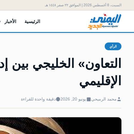
السبت، 8 أغسطس 2026 | الموافق ٢٢ صفر ١٤٤٨ هـ
الرئيسية
الأخبار
الرأي
التعاون» الخليجي بين إد
الإقليمي
محمد الرميحي
يونيو 20, 2026
دقيقة واحدة للقراءة