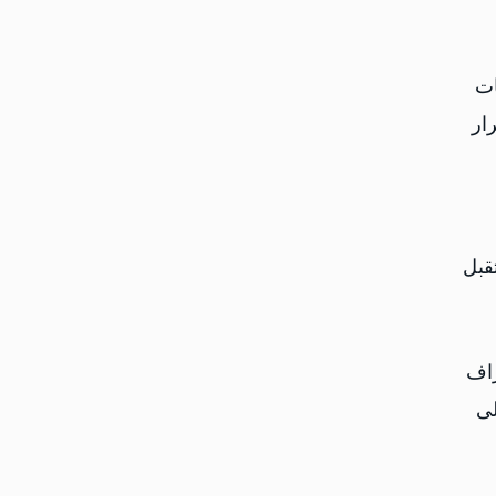
ات
ار
قبل
راف
لى