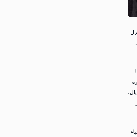
زل
ل
ة
ال،
ي
اء