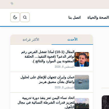
الصحة والحياة
اتصل بنا
الأحدث
الأكثر قراءة
المقال (1-10) لماذا تفشل الفرص رغم
توافر الدعم؟ (فجوة التنفيذ… الحلقة
المفقودة بين الموارد والنتائج ).
أغسطس 8, 2026
عمان وايران تتجهان للإتفاق على لحلول
واتفاق بشأن مضيق هرمز
أغسطس 8, 2026
اتحاد نساء اليمن تعز ينفذ دورة تدريبية
لتعزيز قدرات الشرطة النسائية في مجال
التأهيل.