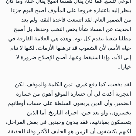
الوعي تتسع. فما كان يقال همسا أصبح يقال علنا، وما كان
ينظر إليه باعتباره خروجا على المألوف أصبح اليوم جزءا
من الضمير العام. لقد اتسعت قاعدة النقد، ولم يعد
الحديث عن الفساد شأنا يخص النخب وحدها، بل أصبح
مطلبا شعبيا يتقدم كل يوم. وهذه هي العلامة الفارقة في
حياة الأمم، لأن الشعوب قد ترهقها الأزمات، لكنها لا تنام
إلى الأبد، وإذا استيقظ وعيها، أصبح الإصلاح ضرورة لا
خيارا..
لقد دفعت، كما دفع غيري، ثمن الكلمة والموقف. لكن
التجربة أكدت لي أن خسارة الموقع أهون من خسارة
الضمير، وأن الذين يربحون السلطة على حساب أوطانهم
يخسرون، ولو بعد حين، احترام التاريخ. أما الذين
يتمسكون بمبادئهم، فقد يبدون وحيدين في بعض المراحل،
لكنهم يكتشفون أن الزمن هو الحليف الأكثر وفاء للحقيقة..