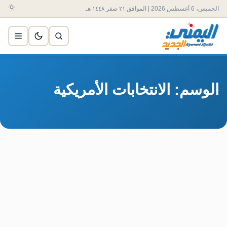
الخميس، 6 أغسطس 2026 | الموافق ٢١ صفر ١٤٤٨ هـ
الوسم: الانتخابات الأمريكية