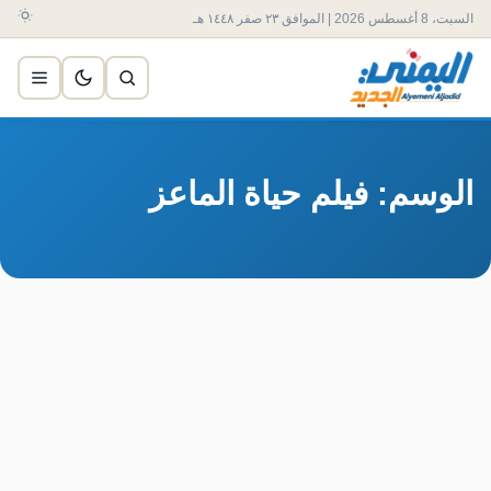
السبت، 8 أغسطس 2026 | الموافق ٢٣ صفر ١٤٤٨ هـ
الوسم: فيلم حياة الماعز