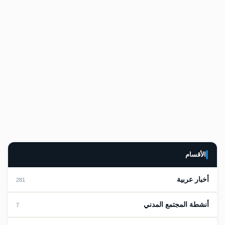
السعودية وفيلم "حياة الماعز"! - مروان الغفوري
مروان الغفوري
أغسطس 26, 2024
لا تعليقات
الأقسام
أخبار عربية
281
أنشطة المجتمع المدني
7