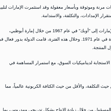
ات مرنة وموثوقة وبأسعار معقولة وقد استثمرت الإمارات لتلبي
رار الإمدادات، والتكلفة، والاستدامة.
ويأتي القرار بعد عقود من التعاون البنّاء، حيث انضمت الإمارات إلى "أوبك" في عام 1967 من خلال إمارة أبوظبي،
واستمرت عضويتها بعد قيام دولة الإمارات العربية المتحدة في عام 1971. وخلال هذه الفترة، قامت الدولة بدور فعال
 المنتجة.
الاستجابة لديناميكيات السوق، مع استمرار المساهمة في
ن حيث التكلفة، والأقل من حيث الكثافة الكربونية عالمياً، مما
لمسؤول من خلال زيادة الإنتاج بشكل تدريجي ومدروس، بما