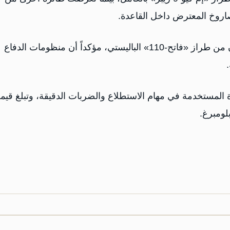
اروخ المعترض داخل القاعدة.
وأشار التقرير إلى أن الصاروخ المستخدم في الهجوم كان من طراز «فاتح-110» الباليستي، مؤكداً أن منظومات الدفاع
طائرات المسيّرة المستخدمة في مهام الاستطلاع والضربات الدقيقة، وتبلغ قيم