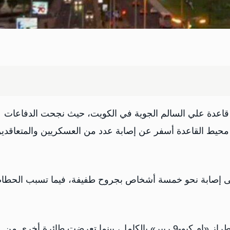
تهدف قاعدة علي السالم الجوية في الكويت، حيث نجحت الدفاعات
 محيط القاعدة أسفر عن إصابة عدد من العسكريين والمتعاقدي
لى إصابة نحو خمسة أشخاص بجروح طفيفة، فيما تسبب الحطام
وبحسب المصدر، فقد دُمّرت طائرة أمريكية مسيّرة من طراز «إم كيو-9 ريبر» بالكامل، بينما تعرضت طائرة أخرى من