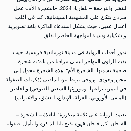
للنشر والترجمة – بلغاريا، 2024. «الشجرة الأم» عمل
سردي يتكئ على المشهدية السينمائية، كما في أغلب
أعمال عقبي، حيث يشكل استدعاء الذاكرة بلغة تصويرية
وتشكيلية وسيلة لمواجهة الحاضر القلق.
تدور أحداث الرواية في مدينة نورماندية فرنسية، حيث
يقيم الراوي المهاجر اليمني مراقبا من نافذته شجرة
ضخمة يسميها "الشجرة الأم". هذه الشجرة تتحول إلى
محور وجودي وروحي يربط بين الماضي (ذكريات الطفولة
في اليمن، براءتها، وموروثها الشعبي الصوفي) والحاضر
(المنفى الأوروبي، العزلة، الإبداع، العشق، والاغتراب).
تعتمد الرواية على ثلاثية متكررة: النافذة – الشجرة –
الفنجان. كل فنجان قهوة يفتح بابا للذاكرة والتأمل: طفولة