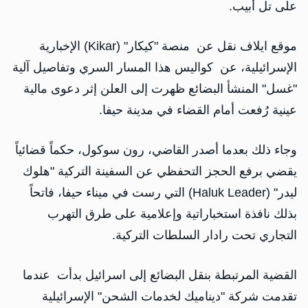
على تل أبيب.
موقع ايلاف نقل عن منصة "كيكار" (Kikar) الإخبارية
الإسرائيلية، عن كواليس هذا المسار السري وتفاصيل آلية
"غسل" المنشأ البضائع ظهرت إلى العلن إثر دعوى مالية
عينية رُفعت أمام القضاء في مدينة حيفا.
وجاء ذلك بعدما أصدر القاضي، رون سوكول، حكماً قضائياً
يقضي برفع الحجز التحفظي عن السفينة التركية "هلوك
ليدر" (Haluk Leader) التي رست في ميناء حيفا، فاتحاً
بذلك نافذة استخباراتية وإعلامية على طرق التهرب
التجاري تحت رادار السلطات التركية.
القضية المرتبطة بنقل البضائع إلى اسرائيل بدأت عندما
تقدمت شركة "ديناميك لخدمات الشحن" الإسرائيلية