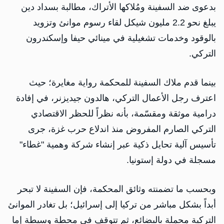
بدعوى ضد السفينة ومُلاكها الأتراك، مطالبة بسداد دين
يبلغ نحو 2.2 مليون شيكل لقاء رسوم موانئ وتزويد
بالوقود وخدمات تشغيلية في مينائي حيفا وإسكندرون
التركي.
بينما قدم ملاك السفينة للمحكمة رواية مغايرة؛ حيث
اعترف رجل الأعمال التركي، هالدون جيديزنر، في إفادة
درامية موثقة ومقسّمة، بأنه نظراً للحظر الاقتصادي
التركي الصارم المفروض منذ اندلاع حرب غزة، جرى
تأسيس آلية تحايل ذكية عبر إنشاء شركة وهمية "غطاء"
مسجلة في دولة إستونيا.
وبحسب ما تضمنته وثائق المحكمة، فإن السفينة لا تبحر
أبداً بشكل مباشر من تركيا إلى إسرائيل؛ بل تغادر الموانئ
التركية محملة بالبضائع، ثم تتوقف في محطة وسيطة إما