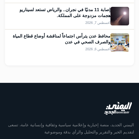
إصابة 11 مدنيًا في نجران.. والرياض تستعد لسيناريو
هجمات مزدوجة على المملكة.
أغسطس 7, 2026
محافظ عدن يترأس اجتماعاً لمناقشة أوضاع قطاع المياة
والصرف الصحي في عدن
أغسطس 6, 2026
اليمني الجديد، منصة إخبارية وإعلامية سياسية وثقافية وإنسانية عامة، تسعى
لتقديم الخبر والتقرير والتحليل والرأي بدقة وموضوعية