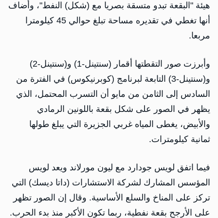
هيئة "البقعة تبدو متسقة بصريا مع (شكل) النفط"، وأضاف
أنها تغطي في تقديره مساحة تبلغ حوالي 45 كيلومترا
مربعا.
وأبرزت صور التقطتها أقمار (سنتينل-1) و(سنتينل-2)
و(سنتينل-3) التابعة لبرنامج (كوبرنيكوس) في الفترة من
السادس إلى الثامن من مايو أن التسرب المحتمل، الذي
يظهر في الصور على شكل بقعة باللونين الرمادي
والأبيض، يغطى المياه غربي الجزيرة التي يبلغ طولها
ثمانية كيلومترات.
فيما اتفق لويس جودارد مع ليون مورلاند ويعد لويس
المؤسس المشارك لشركة الاستشارات (داتا ديسك) التي
تركز على المناخ والسلع الأساسية. وقال إن الصور تظهر
على الأرجح بقعة نفطية، ربما تكون الأكبر منذ بدء الحرب.