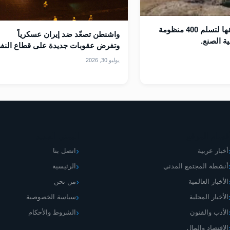
ايران في طريقها لتسلم 400 منظومة
واشنطن تصعّد ضد إيران عسكرياً
ة الصنع.
وتفرض عقوبات جديدة على قطاع النف
يوليو 30, 2026
قسام الموقع
اليمني الجديد
أخبار عربية
اتصل بنا
أنشطة المجتمع المدني
الرئيسية
الأخبار العالمية
من نحن
الأخبار المحلية
سياسة الخصوصية
الأدب والفنون
الشروط والأحكام
الاقتصاد والمال