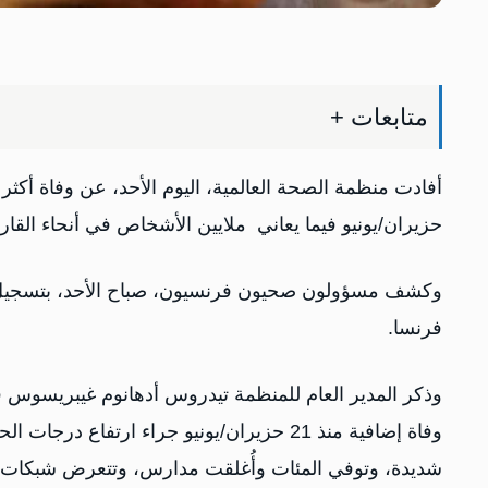
متابعات +
حزيران/يونيو فيما يعاني ملايين الأشخاص في أنحاء القا
وكشف مسؤولون صحيون فرنسيون، صباح الأحد، بتسجيل نحو 
فرنسا.
وفاة إضافية منذ 21 حزيران/يونيو جراء ارتفا
شديدة، وتوفي المئات وأُغلقت مدارس، وتتعرض شبكات ا