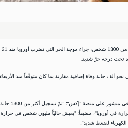
أفادت منظمة الصحة العالمية، اليوم الأحد، عن وفاة أكثر من 1300 شخص، جراء موجة الحر التي تضرب أوروبا منذ 21
رة تحت درجة حرّ شديد.
ألف حالة وفاة إضافية مقارنة بما كان متوقّعاً منذ الأربعاء
وذكر المدير العام للمنظمة تيدروس أدهانوم غيبريسوس في منشور على منصة "إكس": "تمّ تسجيل أكثر من 1300 حالة
ع درجات الحرارة في أوروبا"، مضيفاً: "يعيش حاليّاً مليون شخص في حرارة
لكهرباء لضغط شديد".