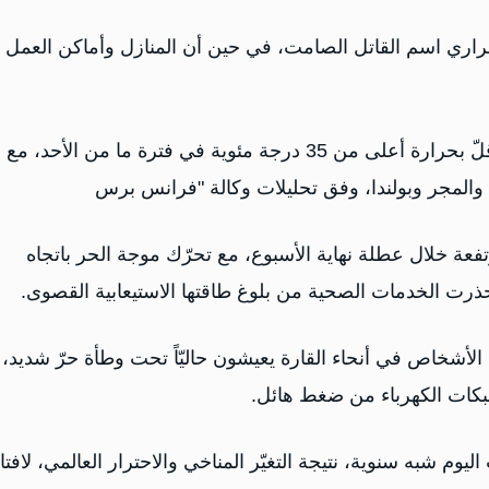
الحراري اسم القاتل الصامت، في حين أن المنازل وأماكن العمل
وسيضع الحر الشديد إلى تأثّر 191 مليون شخص على الأقلّ بحرارة أعلى من 35 درجة مئوية في فترة ما من الأحد، مع
والمجر وبولندا، وفق تحليلات وكالة "فرانس برس
عة خلال عطلة نهاية الأسبوع، مع تحرّك موجة الحر باتجاه
حذرت الخدمات الصحية من بلوغ طاقتها الاستيعابية القصوى.
ن الأشخاص في أنحاء القارة يعيشون حاليّاً تحت وطأة حرّ شديد،
شبكات الكهرباء من ضغط هائل.
م شبه سنوية، نتيجة التغيّر المناخي والاحترار العالمي، لافتا 