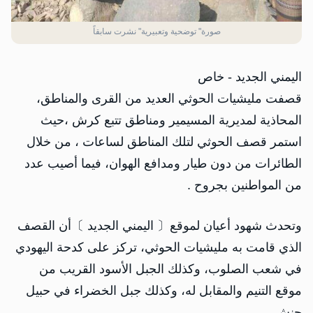
صورة" توضحية وتعبيرية" نشرت سابقاً
اليمني الجديد - خاص
قصفت مليشيات الحوثي العديد من القرى والمناطق،
المحاذية لمديرية المسيمير ومناطق تتبع كرش ،حيث
استمر قصف الحوثي لتلك المناطق لساعات ، من خلال
الطائرات من دون طيار ومدافع الهوان، فيما أصيب عدد
من المواطنين بجروح .
وتحدث شهود أعيان لموقع〔 اليمني الجديد 〕أن القصف
الذي قامت به مليشيات الحوثي، تركز على كدحة اليهودي
في شعب الصلوب، وكذلك الجبل الأسود القريب من
موقع التنيم والمقابل له، وكذلك جبل الخضراء في حبيل
حنش .