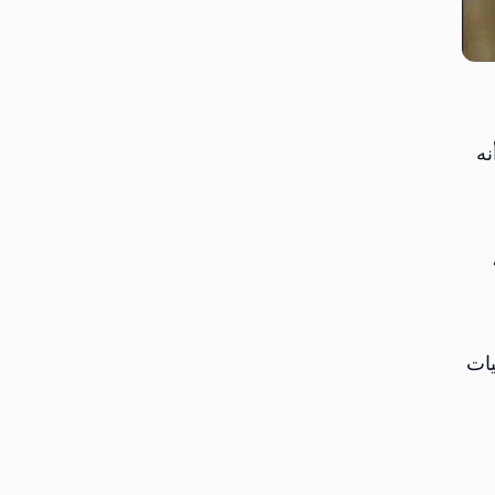
لى أنه
يات