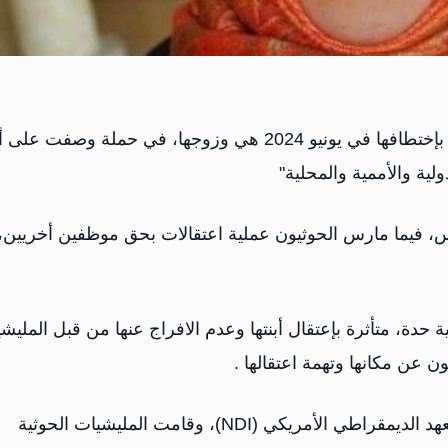
توفت والدة أحد المعتقلات والتي قامت مليشيات الحوثي بإختطافها في يونيو 2024 هي وزوجها، في حملة وصفت ع
ة والأممية والمحلية"
س، فيما مارس الحوثيون عملية اعتقالات بحق موظفين أخريين،
ة، متأثرة بإعتقال أبنتها وعدم الافراج عنها من قبل المليش
ن عن مكانها وتهمة اعتقالها .
المضواحي كانت تعمل كرئيسة قسم المعلومات في المعهد الديمقراطي الأمريكي (NDI)، وقامت المليشيات الحوثية