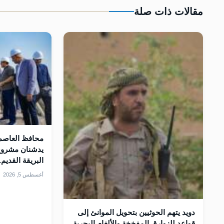
مقالات ذات صلة
محافظ العاصمة
يدشنان مشروع
البريقة القديم.
أغسطس 5, 2026
دويد يتهم الحوثيين بتحويل الموانئ إلى
قواعد للزوارق المفخخة والألغام البحرية