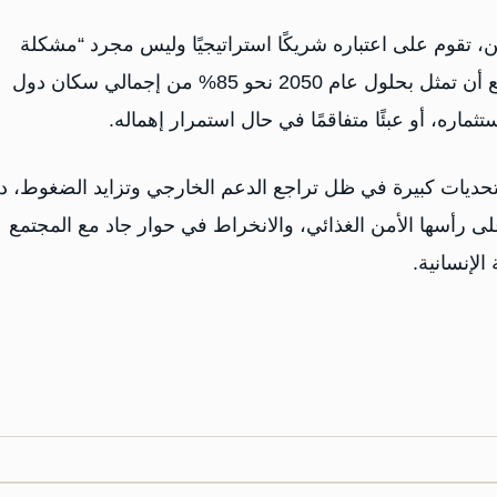
من، تقوم على اعتباره شريكًا استراتيجيًا وليس مجرد “مشكلة
أمنية”، لافتًا إلى أن اليمن يمتلك كثافة سكانية كبيرة، يُتوقع أن تمثل بحلول عام 2050 نحو 85% من إجمالي سكان دول
تثماره، أو عبئًا متفاقمًا في حال استمرار إهماله.
تحديات كبيرة في ظل تراجع الدعم الخارجي وتزايد الضغوط، داع
وعلى رأسها الأمن الغذائي، والانخراط في حوار جاد مع المجتمع
الإنسانية.