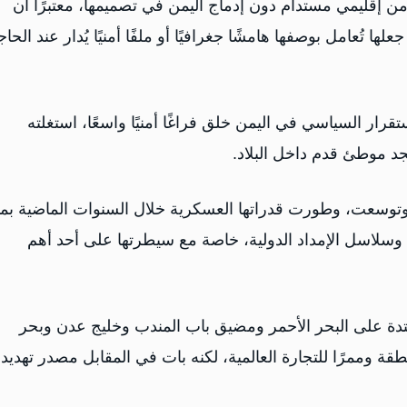
أمن إقليمي مستدام دون إدماج اليمن في تصميمها، معتبرًا أن
ستثناءها منذ تأسيس مجلس التعاون الخليجي عام 1981 جعلها تُعامل بوصفها هامشًا جغرافيًا أو ملفًا أمنيًا يُدار عند الح
قرار السياسي في اليمن خلق فراغًا أمنيًا واسعًا، استغلته
جد موطئ قدم داخل البلاد.
وتوسعت، وطورت قدراتها العسكرية خلال السنوات الماضية بما
 وسلاسل الإمداد الدولية، خاصة مع سيطرتها على أحد أهم
تدة على البحر الأحمر ومضيق باب المندب وخليج عدن وبحر
طقة وممرًا للتجارة العالمية، لكنه بات في المقابل مصدر تهديد