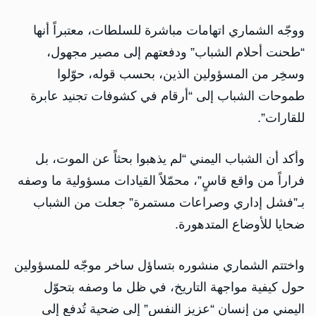
ووجّه الشماري اتهامات مباشرة للسلطات، معتبراً أنها
“طحنت أحلام الشباب” ودفعتهم إلى مصير مجهول،
وسخِر من المسؤولين الذين، بحسب قوله، حوّلوا
طموحات الشباب إلى “أرقام في كشوفات تجنيد عابرة
للقارات”.
وأكد أن الشباب اليمني “لم يذهبوا بحثاً عن الموت، بل
فراراً من واقع قاسٍ”، محمّلاً القيادات مسؤولية ما وصفه
بـ”فشل إداري وصراعات مستمرة” جعلت من الشباب
ضحايا للأوضاع المتدهورة.
واختتم الشماري منشوره بتساؤل ساخر موجّه للمسؤولين
حول كيفية مواجهة التاريخ، في ظل ما وصفه بتحوّل
اليمني من إنسان “عزيز النفس” إلى ضحية تُدفع إلى