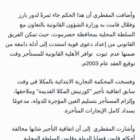
وأضافت المقطري أن هذا الحكم جاء ثمرةً لدور بارز
وفعّال قامت به وزارة الشؤون القانونية بالتعاون مع
السلطة المحلية بمحافظة حضرموت، حيث تمكن الفريق
القانوني من إعداد دعوى قوية استندت إلى أدلة دامغة من
ضمنها عدم ثبوت توافر الأهلية القانونية للمستأجر وقت
توقيع العقد عام 2003م.
و‏فسخت المحكمة التجارية الابتدائية بالمكلا قي وقت
سابق اتفاقية تأجير "كورنيش المكلا القديمة" وملاحقها،
وإلزام المستأجر بتسليم العين المؤجرة للدولة، مدعومًا
بسداد كامل الإيجارات المتأخرة.
وأشارت المقطري إلى أن اتفاقية التأجير شابها مخالفة
أحكام قانون قضايا الدولة وقانون السلطة المحلية