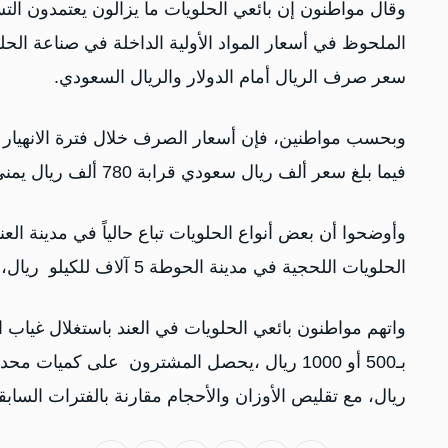
وقال مواطنون إن بائعي الحلويات ما يزالون يعتمدون التس
الملحوظ في أسعار المواد الأولية الداخلة في صناعة الحل
سعر صرف الريال أمام الدولار والريال السعودي.
وبحسب مواطنين، فإن أسعار الصرف خلال فترة الانهيار ا
فيما بلغ سعر ألف ريال سعودي قرابة 780 ألف ريال يمني، وهي الفترة التي شهدت ارتفاعاً واسعاً في أسعار السلع.
الحلويات اللحجية في مدينة الحوطة 5 آلاف للكيلو ريال، بينما تصل بعض الأصناف في مدينة عدن إلى 12 ألف ريال.
واتهم مواطنون بائعي الحلويات في العند باستغلال غياب ا
ريال، مع تقليص الأوزان والأحجام مقارنة بالفترات السابق