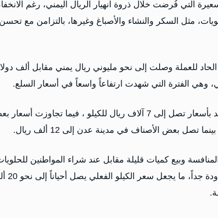
عيرة التي فُرضت خلال ذروة انهيار الريال اليمني، رغم الانخف
ويات، مثل السكر والنشاء والأصباغ وغيرها، بالتزامن مع تحسن
لحاد للعملة وصلت إلى نحو مليوني ريال يمني مقابل ألف دولار
وأوضحوا أن بعض أنواع الحلويات تباع حالياً في مدينة العند بأسعار تصل إلى 7 آلاف ريال للكيلو ، فيما تجاوزت أسع
لمنافسة وبيع كميات قليلة مقابل عند شراء المواطنين للحلويا
بـ500 أو 1000 ريال ،يحصل المشترون على كميات محدودة ج
ة.