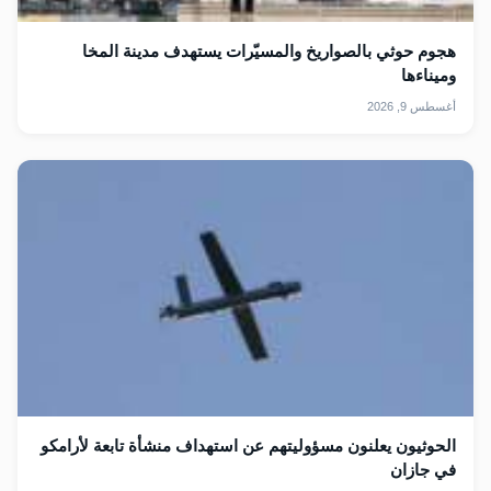
هجوم حوثي بالصواريخ والمسيّرات يستهدف مدينة المخا
وميناءها
أغسطس 9, 2026
الحوثيون يعلنون مسؤوليتهم عن استهداف منشأة تابعة لأرامكو
في جازان