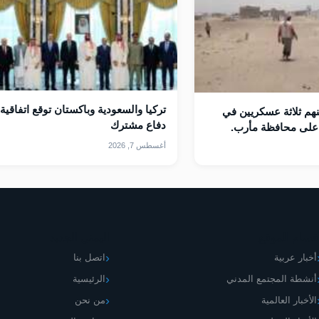
تركيا والسعودية وباكستان توقع اتفاقية
هم ثلاثة عسكريين في
دفاع ⁠مشترك
على محافظة مأرب.
أغسطس 7, 2026
قسام الموقع
اليمني الجديد
أخبار عربية
اتصل بنا
أنشطة المجتمع المدني
الرئيسية
الأخبار العالمية
من نحن