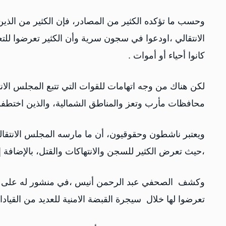
وحسب ما تؤكده الكثير من المصادر، فإن الكثير من الذ
الانتقالي ،اودعوا في سجون سرية وأن الكثير تعرضوا لل
كانوا أحياء أو أموات .
لكن هناك من وجه اتهامات للقوات التي تتبع المجلس الانت
محافظات مأرب وتعز والمناطق الشمالية، والذين اختطفو
ويعتبر ناشطون وحقوقيون، أن ما مارسه المجلس الانتقالي
،حيث تعرض الكثير للسجن والانتهاكات والقتل، بالإضافة 
‏وكشف الصحفي عبد الرحمن أنيس ،في منشور له على م
تعرضوا لها خلال سيجرة القبضة الامنية للعديد من القيادا