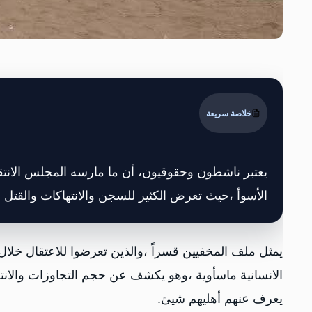
خلاصة سريعة
يعتبر ناشطون وحقوقيون، أن ما مارسه المجلس الانتقا
الأسوأ ،حيث تعرض الكثير للسجن والانتهاكات والقتل 
يمثل ملف المخفيين قسراً ،والذين تعرضوا للاعتقال خلال
الانسانية ماسأوية ،وهو يكشف عن حجم التجاوزات والانته
يعرف عنهم أهليهم شيئ.