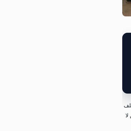
ملف
لا