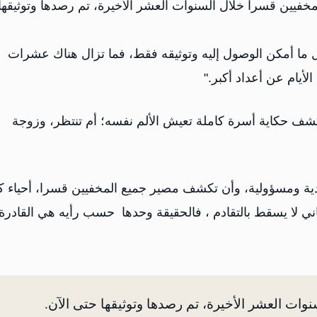
ي عبد الرحمن أنيس كشف ضم 61 حالة لمخفيين قسراً خلال السنوات العشر الأخيرة، تم رصدها وتوثيقها
بل ما أمكن الوصول إليه وتوثيقه فقط، فما تزال هناك عشرات
أيام عن أعداد أكبر."
ف حكاية أسرة كاملة تعيش الألم نفسه؛ أم تنتظر، وزوجة
ية ومسؤولية، وأن تكشف مصير جميع المخفيين قسرا، أحياء كا
اني لا يسقط بالتقادم ، فالحقيقة وحدها حسب رأيه هي القادرة