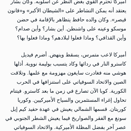
أميركا تحترم القوي بغض النظر عن أسلوبه. وكان بشار
يعتقد أنه يمكن التشاطر على «الشيطان الأكبر» و«قانون
قيصر». وكان والده حافظ يتظاهر بالإقامة في حضن
موسكو وعينه على واشنطن. أين بشار؟ وأين صدام؟
وأين القذافي؟ وماذا فعلوا لبلادهم؟ وماذا فعلوا بها؟
أميركا لاعب متمرس، يسقط وينهض. أضرم فيديل
كاسترو النار في ردائها وكاد يتسبب بوليمة نووية. أذلها
هوشي منه فغادرت سايغون مهزومة مع علمها. وتلاقت
الصين والاتحاد السوفياتي على استنزافها في الحرب
الكورية. كوبا الآن تصارع في زمن ما بعد كاسترو. فيتنام
تحاول إغراء المستثمرين والسياح الأميركيين. وكوريا
كوريتان. قسمها الشمالي يعيش في عهدة حفيد كيم إيل
سونغ مع الفقر والصواريخ فيما يعيش الشطر الجنوبي في
عصر آخر بفضل المظلة الأميركية. والاتحاد السوفياتي