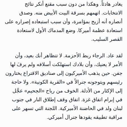
يغادر هادئاً. وهكذا من دون سبب مقنع أنكر نتائج
الانتخابات. اتهمهم بسرقة البيت الأبيض منه. وصدق
أنصاره أنه أزيح بمؤامرة، وأن سبب استبعاده إصراره على
استعادة عظمة أميركا. وضع المدماك الأول لاستعادة
القصر السليب.
لقد عاد. الرجاء ربط الأحزمة. لا تتظاهر أنك بعيد، وأن
الأمر لا يعنيك، وأن بلادك استهلكت أسلافه ولم يرفَ لها
جفن. حين يذهب الأميركيون إلى صناديق الاقتراع يختارون
رئيسهم ويتوجونه جنرالاً في «القرية الكونية». ولا حاجة
إلى الإكثار من الأدلة. الخوف من رياح «الجحيم» عجَّل
في إبرام اتفاق غزة. اتفاق وقف إطلاق النار في جنوب
لبنان ولد في الحاضنة الأميركية. اللجنة التي تسهر على
مراقبة تطبيقه يقودها جنرال أميركي.