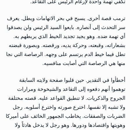
تكفي تهمة واحدة لإرغام الرئيس على التقاعد.
ترمب قصة أخرى. يسبح في بحر الاتهامات ويطل. يعرف
سر التحدث إلى أنصاره. بايعوا السيد الرئيس ولن يصدقوا
أي تهمة ضده. وهو يجيد تجديد الخيط الذي يربطهم به.
بشعاراته، وقبعته، وحركة يديه، ورقصته. وبصورة قبضته
تطل فيما خيط الدم يرتسم على وجهه. الرصاصة التي نجا
منها هي الرصاصة التي أصابت منافسيه.
أخطأوا في التقدير. حين قلبوا صفحة ولايته السابقة
توهموا أنهم دفعوه إلى التقاعد والشيخوخة ومرارات
الجروح والذكريات. لا تنطبق القواعد عليه. قصته مختلفة
ولا تشبه إلا نفسها. اخترع صورته واخترع أسلوبه. رجل
الضربات والصفقات. يخاطب الجمهور الخائف على أميركا
وهويتها واقتصادها ودورها. وهو رجل لا يدخل هادئاً ولا