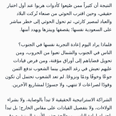
النتيجة أن كثيراً ممن صُنِعوا كأدوات هربوا عند أول اختبار
حقيقي، وحين اقترب الحوثي من صنعاء تُركت البلاد
والعباد لمصير كارثي، ثم تحول الحوثي إلى خطر مباشر
على السعودية نفسها؛ يقصفها ويبتزها ويهدد أمنها.
فلماذا يراد اليوم إعادة التجربة نفسها في الجنوب؟
الناس في الجنوب والشمال تعبوا من الحروب، ومن
تحويل قضاياهم إلى أوراق مؤقتة، ومن فرض قيادات
عليهم تعيش في رغد العيش بينما الشعوب تدفع الثمن
جوعًا وخوفًا ودمًا ونزوحًا. لم تعد الشعوب تحتمل أن تكون
وقودًا لصراعات لا تنتهي، ولا جسورًا لمشاريع الآخرين.
الشراكة الاستراتيجية الحقيقية لا تبدأ بالوصاية، ولا بشراء
الولاءات، ولا بتفصيل القيادات على مقاس الخارج؛ بل تبدأ
باحترام إرادة الناس، ومعالجة جذور الأزمة اليمنية بصدق،