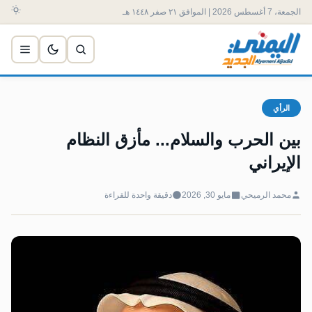
الجمعة، 7 أغسطس 2026 | الموافق ٢١ صفر ١٤٤٨ هـ
الرأي
بين الحرب والسلام... مأزق النظام
الإيراني
محمد الرميحي
مايو 30, 2026
دقيقة واحدة للقراءة