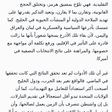
التقليدية. فهي تلوّح بمضيق هرمز، وتختلق الحجج
القانونية، وتقارن بما لا يقارن، وتعيد التذكير بقدرتها على
تهديد الملاحة الدولية أو المنشآت الحيوية في الخليج. كما
تتمسك بأذرعها السياسية والعسكرية في لبنان والعراق
واليمن، لأن بقاء تلك الأذرع يمنحها شعوراً بأنها ما زالت
قادرة على التأثير في الإقليم، ورفع تكلفة أي مواجهة مع
خصومها، والمراهنة على نتائج الانتخابات النصفية في
أميركا.
غير أن تلك الأدوات لم تعد تحقق النتائج التي كانت تحققها
في الماضي. فالواقع تغير بعد الحرب، ودول الخليج
أصبحت أكثر استعداداً للتعامل مع التهديدات، كما أن
الولايات المتحدة تبدو أقل استعجالاً في تقديم التنازلات.
بل إن واشنطن تتصرف بأن الزمن يعمل لصالحها، وأن
استمرار الضغوط الاقتصادية والنفسية سيؤدي تدريجياً إلى