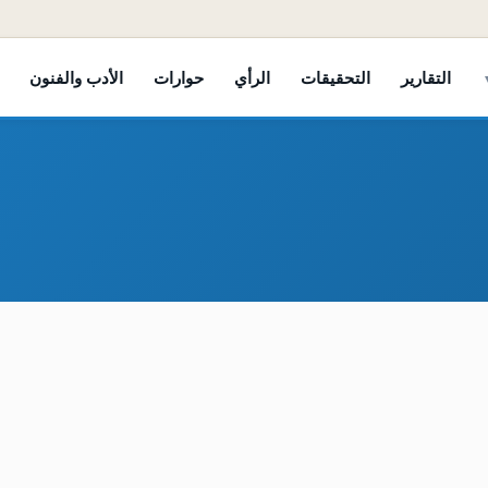
التقارير
التحقيقات
الرأي
حوارات
الأدب والفنون
مع انطلاق حملة تطعيم جديدة" الصحة العالمية والأمم المتحدة" تسجيل 282 إصابة بشلل